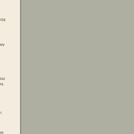
acją
owy
isz
ra.
h.
nie