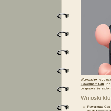
Wprowadzenie do naj
Flowermate Cap
. Te
co sprawia, że jest to
Wnioski klu
Flowermate Cap