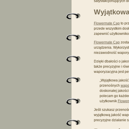
satysfakcjonujących 
Wyjątkowa
Flowermate Cap
to pr
przede wszystkim dos
zapewnić użytkowniko
Flowermate Cap
zosta
urządzenia. Wykorzyst
niezawodność waporyz
Dzięki dbałości o jak
także precyzyjne i ró
waporyzacyjna jest pe
„Wyjątkowa jakość
przenośnych
wapo
doskonałej jakośc
polecam go każdem
użytkownik
Flower
Jeśli szukasz przenośn
wyjątkową jakość wapo
precyzyjne działanie 