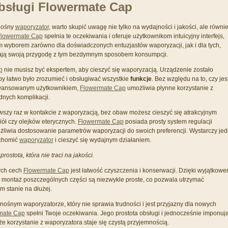
bsługi Flowermate Cap
nośny
waporyzator
, warto skupić uwagę nie tylko na wydajności i jakości, ale równi
lowermate Cap
spełnia te oczekiwania i oferuje użytkownikom intuicyjny interfejs,
ym wyborem zarówno dla doświadczonych entuzjastów waporyzacji, jak i dla tych,
nają swoją przygodę z tym bezdymnym sposobem konsumpcji.
p
nie musisz być ekspertem, aby cieszyć się waporyzacją. Urządzenie zostało
by łatwo było zrozumieć i obsługiwać wszystkie
funkcje
. Bez względu na to, czy jes
wansowanym użytkownikiem,
Flowermate Cap
umożliwia płynne korzystanie z
nych komplikacji.
erwszy raz w kontakcie z waporyzacją, bez obaw możesz cieszyć się atrakcyjnym
ół czy olejków eterycznych.
Flowermate Cap
posiada prosty system regulacji
ożliwia dostosowanie parametrów waporyzacji do swoich preferencji. Wystarczy je
uchomić
waporyzator
i cieszyć się wydajnym działaniem.
prostota, która nie traci na jakości.
ych cech
Flowermate Cap
jest łatwość czyszczenia i konserwacji. Dzięki wyjątkow
 montaż poszczególnych części są niezwykle proste, co pozwala utrzymać
m stanie na dłużej.
enośnym waporyzatorze, który nie sprawia trudności i jest przyjazny dla nowych
mate Cap
spełni Twoje oczekiwania. Jego prostota obsługi i jednocześnie imponuj
e korzystanie z waporyzatora staje się czystą przyjemnością.