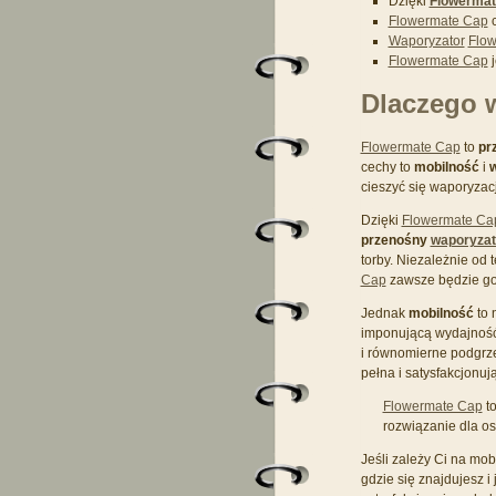
Dzięki
Flowermat
Flowermate Cap
c
Waporyzator
Flo
Flowermate Cap
j
Dlaczego 
Flowermate Cap
to
pr
cechy to
mobilność
i
cieszyć się waporyzacj
Dzięki
Flowermate Ca
przenośny
waporyzat
torby. Niezależnie od
Cap
zawsze będzie go
Jednak
mobilność
to 
imponującą wydajność
i równomierne podgrzew
pełna i satysfakcjonuj
Flowermate Cap
t
rozwiązanie dla os
Jeśli zależy Ci na mob
gdzie się znajdujesz i