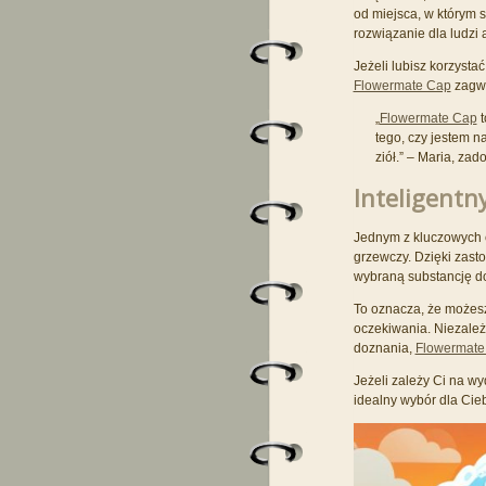
od miejsca, w którym 
rozwiązanie dla ludzi
Jeżeli lubisz korzyst
Flowermate Cap
zagwa
„
Flowermate Cap
t
tego, czy jestem 
ziół.” – Maria, z
Inteligentn
Jednym z kluczowych 
grzewczy. Dzięki zas
wybraną substancję do
To oznacza, że możesz
oczekiwania. Niezależn
doznania,
Flowermate
Jeżeli zależy Ci na w
idealny wybór dla Cieb