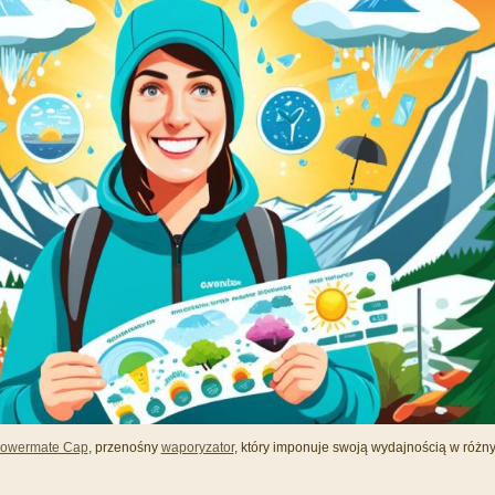
lowermate Cap
, przenośny
waporyzator
, który imponuje swoją wydajnością w różn