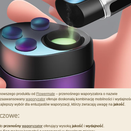
nowszego produktu od
Flowermate
– przenośnego waporyzatora o nazwie
n zaawansowany
waporyzator
oferuje doskonałą kombinację mobilności i wydajnośc
 najlepszy wybór dla entuzjastów waporyzacji, którzy zwracają uwagę na
jakość
.
czowe:
to
przenośny
waporyzator
oferujący wysoką
jakość
i
wydajność
.