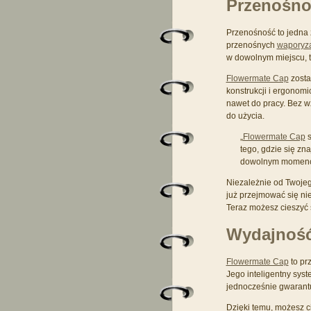
Przenośnoś
Przenośność to jedna 
przenośnych
waporyza
w dowolnym miejscu, t
Flowermate Cap
zosta
konstrukcji i ergonom
nawet do pracy. Bez w
do użycia.
„
Flowermate Cap
s
tego, gdzie się zn
dowolnym momenci
Niezależnie od Twojego
już przejmować się ni
Teraz możesz cieszyć 
Wydajność
Flowermate Cap
to pr
Jego inteligentny sys
jednocześnie gwarant
Dzięki temu, możesz c