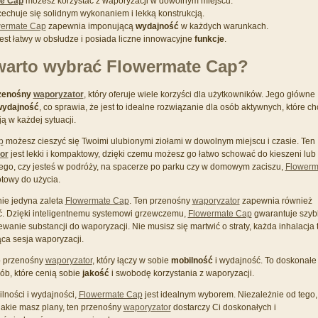
e Cap
możesz korzystać z waporyzacji w dowolnym miejscu.
echuje się solidnym wykonaniem i lekką konstrukcją.
wermate Cap
zapewnia imponującą
wydajność
w każdych warunkach.
est łatwy w obsłudze i posiada liczne innowacyjne
funkcje
.
warto wybrać Flowermate Cap?
zenośny
waporyzator
, który oferuje wiele korzyści dla użytkowników. Jego główne
wydajność
, co sprawia, że jest to idealne rozwiązanie dla osób aktywnych, które ch
ą w każdej sytuacji.
p
możesz cieszyć się Twoimi ulubionymi ziołami w dowolnym miejscu i czasie. Ten
or
jest lekki i kompaktowy, dzięki czemu możesz go łatwo schować do kieszeni lub
 tego, czy jesteś w podróży, na spacerze po parku czy w domowym zaciszu,
Flowerm
towy do użycia.
nie jedyna zaleta
Flowermate Cap
. Ten przenośny
waporyzator
zapewnia również
. Dzięki inteligentnemu systemowi grzewczemu,
Flowermate Cap
gwarantuje szyb
anie substancji do waporyzacji. Nie musisz się martwić o straty, każda inhalacja 
ąca sesja waporyzacji.
o przenośny
waporyzator
, który łączy w sobie
mobilność
i wydajność. To doskonałe
ób, które cenią sobie
jakość
i swobodę korzystania z waporyzacji.
ilności i wydajności,
Flowermate Cap
jest idealnym wyborem. Niezależnie od tego,
 jakie masz plany, ten przenośny
waporyzator
dostarczy Ci doskonałych i