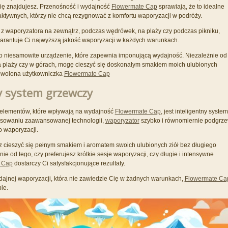
się znajdujesz. Przenośność i wydajność
Flowermate Cap
sprawiają, że to idealne
 aktywnych, którzy nie chcą rezygnować z komfortu waporyzacji w podróży.
ać z waporyzatora na zewnątrz, podczas wędrówek, na plaży czy podczas pikniku,
rantuje Ci najwyższą jakość waporyzacji w każdych warunkach.
o niesamowite urządzenie, które zapewnia imponującą wydajność. Niezależnie od
na plaży czy w górach, mogę cieszyć się doskonałym smakiem moich ulubionych
adowolona użytkowniczka
Flowermate Cap
y system grzewczy
elementów, które wpływają na wydajność
Flowermate Cap
, jest inteligentny system
tosowaniu zaawansowanej technologii,
waporyzator
szybko i równomiernie podgrz
 waporyzacji.
 cieszyć się pełnym smakiem i aromatem swoich ulubionych ziół bez długiego
ie od tego, czy preferujesz krótkie sesje waporyzacji, czy długie i intensywne
 Cap
dostarczy Ci satysfakcjonujące rezultaty.
ydajnej waporyzacji, która nie zawiedzie Cię w żadnych warunkach,
Flowermate Ca
ie.