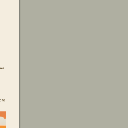
ewa
p
to