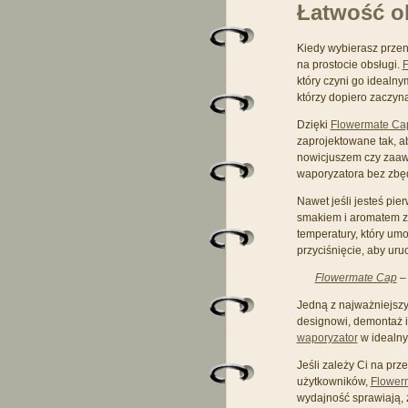
Łatwość o
Kiedy wybierasz prze
na prostocie obsługi.
F
który czyni go idealn
którzy dopiero zaczy
Dzięki
Flowermate Ca
zaprojektowane tak, a
nowicjuszem czy zaa
waporyzatora bez zbęd
Nawet jeśli jesteś pi
smakiem i aromatem zi
temperatury, który um
przyciśnięcie, aby ur
Flowermate Cap
– 
Jedną z najważniejsz
designowi, demontaż i
waporyzator
w idealny
Jeśli zależy Ci na prz
użytkowników,
Flower
wydajność sprawiają, ż