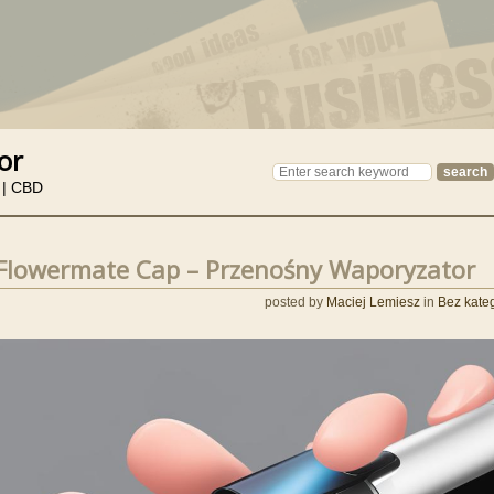
or
 | CBD
Flowermate Cap – Przenośny Waporyzator
posted by
Maciej Lemiesz
in
Bez kateg