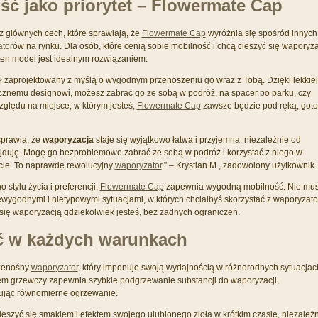
ć jako priorytet – Flowermate Cap
z głównych cech, które sprawiają, że
Flowermate Cap
wyróżnia się spośród innych
tor
ów na rynku. Dla osób, które cenią sobie mobilność i chcą cieszyć się waporyz
en model jest idealnym rozwiązaniem.
ł zaprojektowany z myślą o wygodnym przenoszeniu go wraz z Tobą. Dzięki lekkiej
icznemu designowi, możesz zabrać go ze sobą w podróż, na spacer po parku, czy
zględu na miejsce, w którym jesteś,
Flowermate Cap
zawsze będzie pod ręką, got
prawia, że
waporyzacja
staje się wyjątkowo łatwa i przyjemna, niezależnie od
ajduję. Mogę go bezproblemowo zabrać ze sobą w podróż i korzystać z niego w
e. To naprawdę rewolucyjny
waporyzator
.” – Krystian M., zadowolony użytkownik
 stylu życia i preferencji,
Flowermate Cap
zapewnia wygodną mobilność. Nie mus
ewygodnymi i nietypowymi sytuacjami, w których chciałbyś skorzystać z waporyzato
się waporyzacją gdziekolwiek jesteś, bez żadnych ograniczeń.
 w każdych warunkach
zenośny
waporyzator
, który imponuje swoją wydajnością w różnorodnych sytuacjac
tem grzewczy zapewnia szybkie podgrzewanie substancji do waporyzacji,
ując równomierne ogrzewanie.
ieszyć się smakiem i efektem swojego ulubionego zioła w krótkim czasie, niezależ