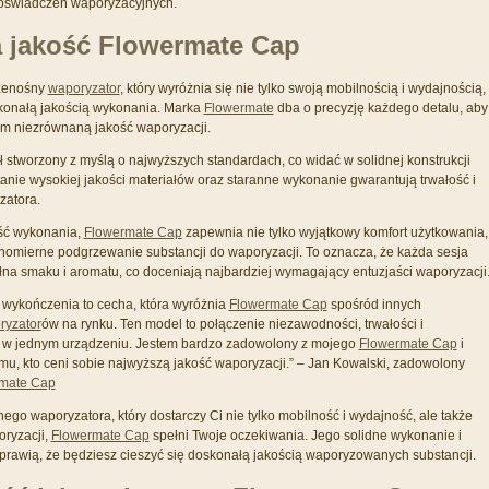
doświadczeń waporyzacyjnych.
 jakość Flowermate Cap
zenośny
waporyzator
, który wyróżnia się nie tylko swoją mobilnością i wydajnością,
konałą jakością wykonania. Marka
Flowermate
dba o precyzję każdego detalu, aby
m niezrównaną jakość waporyzacji.
ł stworzony z myślą o najwyższych standardach, co widać w solidnej konstrukcji
anie wysokiej jakości materiałów oraz staranne wykonanie gwarantują trwałość i
atora.
ość wykonania,
Flowermate Cap
zapewnia nie tylko wyjątkowy komfort użytkowania,
wnomierne podgrzewanie substancji do waporyzacji. To oznacza, że każda sesja
łna smaku i aromatu, co doceniają najbardziej wymagający entuzjaści waporyzacji
 wykończenia to cecha, która wyróżnia
Flowermate Cap
spośród innych
ryzator
ów na rynku. Ten model to połączenie niezawodności, trwałości i
i w jednym urządzeniu. Jestem bardzo zadowolony z mojego
Flowermate Cap
i
u, kto ceni sobie najwyższą jakość waporyzacji.” – Jan Kowalski, zadowolony
mate Cap
ego waporyzatora, który dostarczy Ci nie tylko mobilność i wydajność, ale także
ryzacji,
Flowermate Cap
spełni Twoje oczekiwania. Jego solidne wykonanie i
sprawią, że będziesz cieszyć się doskonałą jakością waporyzowanych substancji.