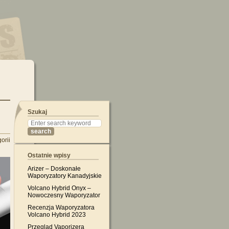
Szukaj
orii
Ostatnie wpisy
Arizer – Doskonałe
Waporyzatory Kanadyjskie
Volcano Hybrid Onyx –
Nowoczesny Waporyzator
Recenzja Waporyzatora
Volcano Hybrid 2023
Przegląd Vaporizera