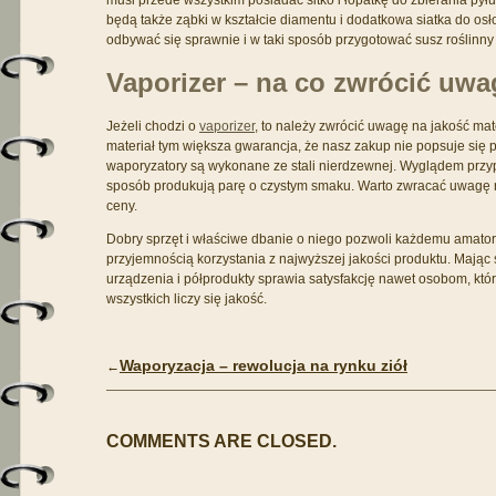
musi przede wszystkim posiadać sitko i łopatkę do zbierania pył
będą także ząbki w kształcie diamentu i dodatkowa siatka do os
odbywać się sprawnie i w taki sposób przygotować susz roślinny 
Vaporizer – na co zwrócić uw
Jeżeli chodzi o
vaporizer
, to należy zwrócić uwagę na jakość mat
materiał tym większa gwarancja, że nasz zakup nie popsuje się 
waporyzatory są wykonane ze stali nierdzewnej. Wyglądem przy
sposób produkują parę o czystym smaku. Warto zwracać uwagę na
ceny.
Dobry sprzęt i właściwe dbanie o niego pozwoli każdemu amator
przyjemnością korzystania z najwyższej jakości produktu. Mają
urządzenia i półprodukty sprawia satysfakcję nawet osobom, które
wszystkich liczy się jakość.
Waporyzacja – rewolucja na rynku ziół
←
COMMENTS ARE CLOSED.