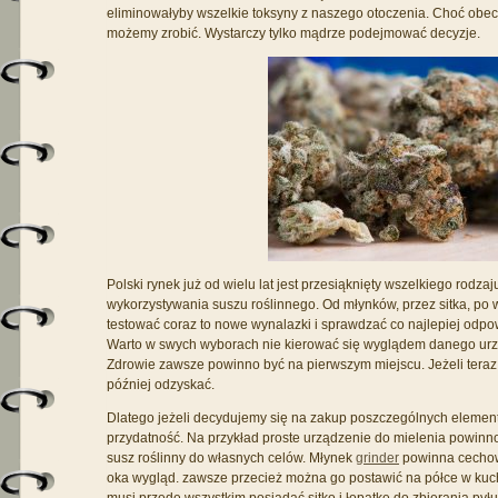
eliminowałyby wszelkie toksyny z naszego otoczenia. Choć obe
możemy zrobić. Wystarczy tylko mądrze podejmować decyzje.
Polski rynek już od wielu lat jest przesiąknięty wszelkiego rodzaj
wykorzystywania suszu roślinnego. Od młynków, przez sitka, po w
testować coraz to nowe wynalazki i sprawdzać co najlepiej od
Warto w swych wyborach nie kierować się wyglądem danego urząd
Zdrowie zawsze powinno być na pierwszym miejscu. Jeżeli teraz
później odzyskać.
Dlatego jeżeli decydujemy się na zakup poszczególnych element
przydatność. Na przykład proste urządzenie do mielenia powinn
susz roślinny do własnych celów. Młynek
grinder
powinna cechow
oka wygląd. zawsze przecież można go postawić na półce w kuch