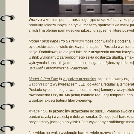
Wraz ze wzrostem popularności tego typu urządzeń na rynku poja
produkty. Między innymi na rynku możemy spotkać takie marki ja
z tych firm oferuje nam wysokiej jakości urządzenie, które pozw
Model FovusVape Pro S Premium
może pochwalić się potężną i 
by oczekiwać od o wiele droższych urządzeń. Posiada wymienną,
sesje. Dodatkową zaletą jest fakt, że z urządzenia można korzys
Ustnik wykonany z żaroodpornego szkła dostarcza gładką, smako
wytrzymała konstrukcja dopełniona jest gamą użytecznych funkcji
ustawień i automatyczne wyłączanie.
Model G Pen Elite
to
vaporizer przenośny
, zaprojektowany ergo
waporyzator
, z wyświetlaczem LED, dokładną regulacją tempera
Posiada systemem ogrzewania ceramicznej komory z wszystkich s
równomierna i czysta. Ma pełną kontrole regulacji temperatur do
wysokiej jakości baterią litowo-jonową.
XVape FOG
to przenośny urządzenie do suszu. Pomimo swoich n
bardzo czystą i wyrazistą o dobrym smaku. Do tego jest bardzo p
przy pomocy jednego przycisku. Jest wykonany z solidnego met
Jak widać na rynku występuje bardzo wiele różnych firm polecaj